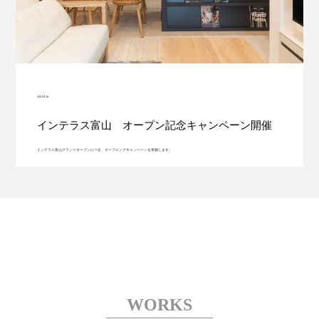
インテラスとは
インテリアのプロの紹介
2021.9.18
施工実例
インテラス富山 オープン記念キャンペーン開催
インテラス富山グランドオープンにつき、オープニングキャンペーンを実施します。
イベント
販売物件
物件買取り
店舗概要
WORKS